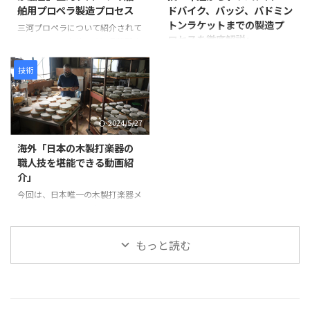
舶用プロペラ製造プロセス
ドバイク、バッジ、バドミン
目を補強します。継ぎ目に和紙を
た仏像彫刻の技術と、3Dスキャ
トンラケットまでの製造プ
米糊で貼り付けることで、割れや
ン・3Dプリントなどの現代技術
三河プロペラについて紹介されて
ロセスを徹底解説」
剥離を防ぎ、長期間使用できる強
が活用されています。 仏像制作
います。この会社は愛知県蒲郡市
度を確保します。 次に、砥の粉
の工程 まず、仏師による木彫り
に拠点を置き、1929年に設立さ
この動画は、日本の職人技が集結
（とのこ）と漆 ...
の原型制作から始まります。 仏
れて以来、90年以上にわたり船
した驚きの製造プロセスを紹介し
技術
師は木材から仏像を一体ずつ丁寧
舶用プロペラを製造しています。
ています。 岩井プレス株式会社
...
製造プロセスは以下のように進み
から始まり、金属プレス加工で印
ます。最初に砂型に砂を詰め、余
鑑を作る様子、星野楽器株式会社
2024/5/27
分なガスを抜いて準備します。そ
のTAMAドラム製造プロセス、パ
の後、砂型を反転させて次の工程
ナソニック サイクルテック株式
海外「日本の木製打楽器の
に備えます。 次に、インゴット
会社のオーダーメイドロードバイ
職人技を堪能できる動画紹
と呼ばれる金属塊を溶解炉に入れ
ク製造、アミタ エムシーエフ株
介」
て溶かします。溶解中には不純物
式会社のProcessXバッジ製造、そ
を除去し、温度を適切に管理しま
今回は、日本唯一の木製打楽器メ
してコンポジットテクノ株式会社
す。溶けた金属は砂型に注がれ、
ーカーであるNogami
のバドミントンラケット製造ま
プロペラの基盤部分が形成されま
Woodworking Co., Ltd.の職人技
で、各社の工程や技術を紹介して
す。 金属が冷えて固まった後、砂
をご紹介します。この動画では、
います。 注目すべきは、職人たち
もっと読む
型から鋳造物を取り出しま ...
タンバリンや他の打楽器の製造プ
の手仕事や精密な機械加工が、製
ロセスを見ることができます。
品の品質と美しさを生み出す過程
最初に、木製の縁がどのように加
です。 製品が完成す ...
工され、ジングルが取り付けられ
ているかが示されます。縁の切り