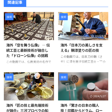
関連記事
技術
技術
2026/8/5
2026/8/5
海外「空を舞う仏像」 ― 伝
海外「日本刀の美しさを支
統工芸と最新技術が融合し
える」鞘漆塗りの匠の技
た「ドローン仏像」の挑戦
この動画では、日本刀の鞘（さ
や）に漆を施す伝統工芸士・**小
この動画では、仏教美術の名作で
山光秀（Mitsuhide Koyama）**
ある「阿弥陀二十五菩薩来迎図」
氏の仕事が紹介されています。日
を現代のテクノロジーで再現す
本刀の鞘は単なる収納具ではな
る、革新的なプロジェクトが紹介
技術
技術
く、刀身を守る重要な役割を担っ
されています。 阿弥陀如来と25
ています。熟練の職人が幾度も塗
体の菩薩が極楽浄土から人々を迎
装と研磨を繰り返し、美しさと耐
えに来る情景を、空中を舞うドロ
2026/6/29
2024/5/27
久性を兼ね備えた鞘を完成させて
ーン仏像によって表現するとい
いきます。 製造工程は以下のよ
う、伝統文化と最新技術を融合さ
海外「匠の技と最先端技術
海外「驚きの日本の職人
うに進みます。 まず、2枚の木材
せた試みです。 制作には、約
が融合」三河プロペラの船
技！印鑑からドラム、ロー
を貼り合わせて作られた鞘の継ぎ
1,500年にわたり受け継がれてき