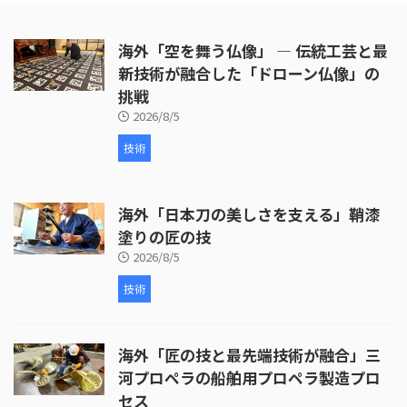
出し、穴あけ、ジングルの取り付
けなど、細部にわたる丹念な作業
海外「空を舞う仏像」 ― 伝統工芸と最
が行われています。 次に、皮革の
取り付けが行われます。ここで
新技術が融合した「ドローン仏像」の
は、牛革が使われ、職人が丁寧に
挑戦
枠を伸ばしていく様子が映し出さ
2026/8/5
れます。皮革の取り付けには熟練
した技術が必要 ...
技術
海外「日本刀の美しさを支える」鞘漆
塗りの匠の技
2026/8/5
技術
海外「匠の技と最先端技術が融合」三
河プロペラの船舶用プロペラ製造プロ
セス