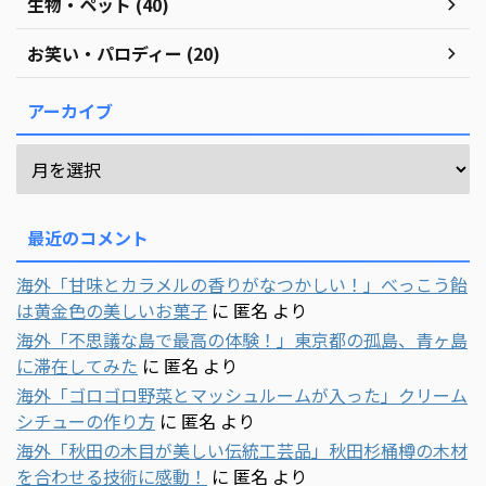
生物・ペット (40)
お笑い・パロディー (20)
アーカイブ
最近のコメント
海外「甘味とカラメルの香りがなつかしい！」べっこう飴
は黄金色の美しいお菓子
に
匿名
より
海外「不思議な島で最高の体験！」東京都の孤島、青ヶ島
に滞在してみた
に
匿名
より
海外「ゴロゴロ野菜とマッシュルームが入った」クリーム
シチューの作り方
に
匿名
より
海外「秋田の木目が美しい伝統工芸品」秋田杉桶樽の木材
を合わせる技術に感動！
に
匿名
より