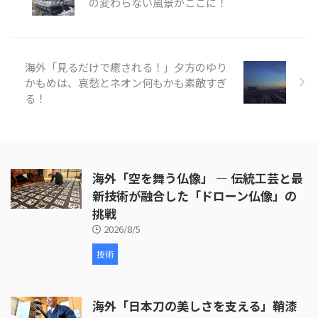
の変わらない風景がここに！
取り付けが行われます。ここで
は、牛革が使われ、職人が丁寧に
枠を伸ばしていく様子が映し出さ
れます。皮革の取り付けには熟練
海外「見るだけで癒される！」夕方のゆり
した技術が必要 ...
かもめは、哀愁とネオン何もかも素敵すぎ
る！
海外「空を舞う仏像」 ― 伝統工芸と最
新技術が融合した「ドローン仏像」の
挑戦
2026/8/5
技術
海外「日本刀の美しさを支える」鞘漆