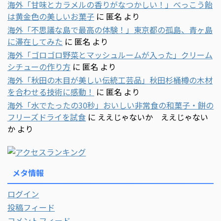
海外「甘味とカラメルの香りがなつかしい！」べっこう飴
は黄金色の美しいお菓子
に
匿名
より
海外「不思議な島で最高の体験！」東京都の孤島、青ヶ島
に滞在してみた
に
匿名
より
海外「ゴロゴロ野菜とマッシュルームが入った」クリーム
シチューの作り方
に
匿名
より
海外「秋田の木目が美しい伝統工芸品」秋田杉桶樽の木材
を合わせる技術に感動！
に
匿名
より
海外「水でたったの30秒」おいしい非常食の和菓子・餅の
フリーズドライを試食
に
ええじゃないか ええじゃない
か
より
メタ情報
ログイン
投稿フィード
コメントフィード