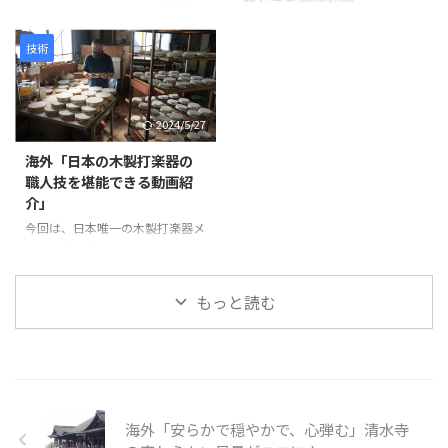
ロセスを徹底解説」
剥離を防ぎ、長期間使用できる強
が活用されています。 仏像制作
います。この会社は愛知県蒲郡市
度を確保します。 次に、砥の粉
の工程 まず、仏師による木彫り
に拠点を置き、1929年に設立さ
この動画は、日本の職人技が集結
（とのこ）と漆 ...
の原型制作から始まります。 仏
れて以来、90年以上にわたり船
した驚きの製造プロセスを紹介し
技術
師は木材から仏像を一体ずつ丁寧
舶用プロペラを製造しています。
ています。 岩井プレス株式会社
...
製造プロセスは以下のように進み
から始まり、金属プレス加工で印
ます。最初に砂型に砂を詰め、余
鑑を作る様子、星野楽器株式会社
2024/5/27
分なガスを抜いて準備します。そ
のTAMAドラム製造プロセス、パ
の後、砂型を反転させて次の工程
ナソニック サイクルテック株式
海外「日本の木製打楽器の
に備えます。 次に、インゴット
会社のオーダーメイドロードバイ
職人技を堪能できる動画紹
と呼ばれる金属塊を溶解炉に入れ
ク製造、アミタ エムシーエフ株
介」
て溶かします。溶解中には不純物
式会社のProcessXバッジ製造、そ
を除去し、温度を適切に管理しま
今回は、日本唯一の木製打楽器メ
してコンポジットテクノ株式会社
す。溶けた金属は砂型に注がれ、
ーカーであるNogami
のバドミントンラケット製造ま
プロペラの基盤部分が形成されま
Woodworking Co., Ltd.の職人技
で、各社の工程や技術を紹介して
す。 金属が冷えて固まった後、砂
をご紹介します。この動画では、
います。 注目すべきは、職人たち
もっと読む
型から鋳造物を取り出しま ...
タンバリンや他の打楽器の製造プ
の手仕事や精密な機械加工が、製
ロセスを見ることができます。
品の品質と美しさを生み出す過程
最初に、木製の縁がどのように加
です。 製品が完成す ...
工され、ジングルが取り付けられ
ているかが示されます。縁の切り
出し、穴あけ、ジングルの取り付
海外「安らかで穏やかで、心弾む」清水寺
けなど、細部にわたる丹念な作業
が行われています。 次に、皮革の