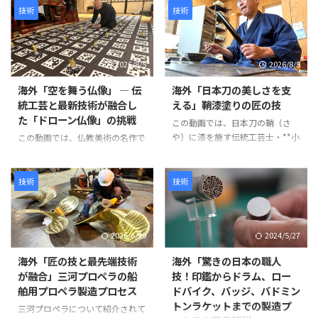
技術
技術
2026/8/5
2026/8/5
海外「空を舞う仏像」 ― 伝
海外「日本刀の美しさを支
統工芸と最新技術が融合し
える」鞘漆塗りの匠の技
た「ドローン仏像」の挑戦
この動画では、日本刀の鞘（さ
や）に漆を施す伝統工芸士・**小
この動画では、仏教美術の名作で
山光秀（Mitsuhide Koyama）**
ある「阿弥陀二十五菩薩来迎図」
氏の仕事が紹介されています。日
を現代のテクノロジーで再現す
本刀の鞘は単なる収納具ではな
る、革新的なプロジェクトが紹介
技術
技術
く、刀身を守る重要な役割を担っ
されています。 阿弥陀如来と25
ています。熟練の職人が幾度も塗
体の菩薩が極楽浄土から人々を迎
装と研磨を繰り返し、美しさと耐
えに来る情景を、空中を舞うドロ
2026/6/29
2024/5/27
久性を兼ね備えた鞘を完成させて
ーン仏像によって表現するとい
いきます。 製造工程は以下のよ
う、伝統文化と最新技術を融合さ
海外「匠の技と最先端技術
海外「驚きの日本の職人
うに進みます。 まず、2枚の木材
せた試みです。 制作には、約
が融合」三河プロペラの船
技！印鑑からドラム、ロー
を貼り合わせて作られた鞘の継ぎ
1,500年にわたり受け継がれてき
舶用プロペラ製造プロセス
ドバイク、バッジ、バドミン
目を補強します。継ぎ目に和紙を
た仏像彫刻の技術と、3Dスキャ
トンラケットまでの製造プ
米糊で貼り付けることで、割れや
ン・3Dプリントなどの現代技術
三河プロペラについて紹介されて