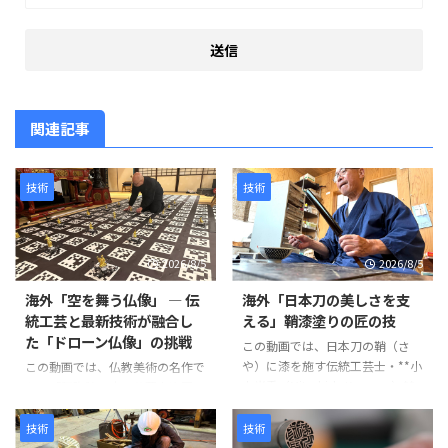
関連記事
技術
技術
2026/8/5
2026/8/5
海外「空を舞う仏像」 ― 伝
海外「日本刀の美しさを支
統工芸と最新技術が融合し
える」鞘漆塗りの匠の技
た「ドローン仏像」の挑戦
この動画では、日本刀の鞘（さ
や）に漆を施す伝統工芸士・**小
この動画では、仏教美術の名作で
山光秀（Mitsuhide Koyama）**
ある「阿弥陀二十五菩薩来迎図」
氏の仕事が紹介されています。日
を現代のテクノロジーで再現す
本刀の鞘は単なる収納具ではな
る、革新的なプロジェクトが紹介
技術
技術
く、刀身を守る重要な役割を担っ
されています。 阿弥陀如来と25