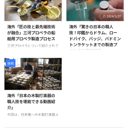
ています。熟練の職人が幾度も塗
体の菩薩が極楽浄土から人々を迎
装と研磨を繰り返し、美しさと耐
えに来る情景を、空中を舞うドロ
2026/6/29
2024/5/27
久性を兼ね備えた鞘を完成させて
ーン仏像によって表現するとい
いきます。 製造工程は以下のよ
う、伝統文化と最新技術を融合さ
海外「匠の技と最先端技術
海外「驚きの日本の職人
うに進みます。 まず、2枚の木材
せた試みです。 制作には、約
が融合」三河プロペラの船
技！印鑑からドラム、ロー
を貼り合わせて作られた鞘の継ぎ
1,500年にわたり受け継がれてき
舶用プロペラ製造プロセス
ドバイク、バッジ、バドミン
目を補強します。継ぎ目に和紙を
た仏像彫刻の技術と、3Dスキャ
トンラケットまでの製造プ
米糊で貼り付けることで、割れや
ン・3Dプリントなどの現代技術
三河プロペラについて紹介されて
ロセスを徹底解説」
剥離を防ぎ、長期間使用できる強
が活用されています。 仏像制作
います。この会社は愛知県蒲郡市
度を確保します。 次に、砥の粉
の工程 まず、仏師による木彫り
に拠点を置き、1929年に設立さ
この動画は、日本の職人技が集結
（とのこ）と漆 ...
の原型制作から始まります。 仏
れて以来、90年以上にわたり船
した驚きの製造プロセスを紹介し
技術
師は木材から仏像を一体ずつ丁寧
舶用プロペラを製造しています。
ています。 岩井プレス株式会社
...
製造プロセスは以下のように進み
から始まり、金属プレス加工で印
ます。最初に砂型に砂を詰め、余
鑑を作る様子、星野楽器株式会社
2024/5/27
分なガスを抜いて準備します。そ
のTAMAドラム製造プロセス、パ
の後、砂型を反転させて次の工程
ナソニック サイクルテック株式
海外「日本の木製打楽器の
に備えます。 次に、インゴット
会社のオーダーメイドロードバイ
職人技を堪能できる動画紹
と呼ばれる金属塊を溶解炉に入れ
ク製造、アミタ エムシーエフ株
介」
て溶かします。溶解中には不純物
式会社のProcessXバッジ製造、そ
を除去し、温度を適切に管理しま
今回は、日本唯一の木製打楽器メ
してコンポジットテクノ株式会社
す。溶けた金属は砂型に注がれ、
ーカーであるNogami
のバドミントンラケット製造ま
プロペラの基盤部分が形成されま
Woodworking Co., Ltd.の職人技
で、各社の工程や技術を紹介して