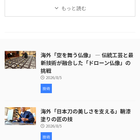
す。 金属が冷えて固まった後、砂
をご紹介します。この動画では、
います。 注目すべきは、職人たち
もっと読む
型から鋳造物を取り出しま ...
タンバリンや他の打楽器の製造プ
の手仕事や精密な機械加工が、製
ロセスを見ることができます。
品の品質と美しさを生み出す過程
最初に、木製の縁がどのように加
です。 製品が完成す ...
工され、ジングルが取り付けられ
ているかが示されます。縁の切り
出し、穴あけ、ジングルの取り付
けなど、細部にわたる丹念な作業
海外「空を舞う仏像」 ― 伝統工芸と最
が行われています。 次に、皮革の
取り付けが行われます。ここで
新技術が融合した「ドローン仏像」の
は、牛革が使われ、職人が丁寧に
挑戦
枠を伸ばしていく様子が映し出さ
2026/8/5
れます。皮革の取り付けには熟練
した技術が必要 ...
技術
海外「日本刀の美しさを支える」鞘漆
塗りの匠の技
2026/8/5
技術