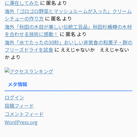
に滞在してみた
に
匿名
より
海外「ゴロゴロ野菜とマッシュルームが入った」クリーム
シチューの作り方
に
匿名
より
海外「秋田の木目が美しい伝統工芸品」秋田杉桶樽の木材
を合わせる技術に感動！
に
匿名
より
海外「水でたったの30秒」おいしい非常食の和菓子・餅の
フリーズドライを試食
に
ええじゃないか ええじゃない
か
より
メタ情報
ログイン
投稿フィード
コメントフィード
WordPress.org