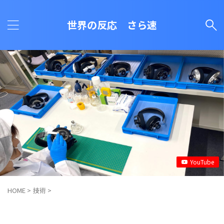
世界の反応 さら速
YouTube
HOME
>
技術
>