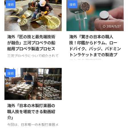
本刀の鞘は単なる収納具ではな
る、革新的なプロジェクトが紹介
技術
技術
く、刀身を守る重要な役割を担っ
されています。 阿弥陀如来と25
ています。熟練の職人が幾度も塗
体の菩薩が極楽浄土から人々を迎
装と研磨を繰り返し、美しさと耐
えに来る情景を、空中を舞うドロ
2026/6/29
2024/5/27
久性を兼ね備えた鞘を完成させて
ーン仏像によって表現するとい
いきます。 製造工程は以下のよ
う、伝統文化と最新技術を融合さ
海外「匠の技と最先端技術
海外「驚きの日本の職人
うに進みます。 まず、2枚の木材
せた試みです。 制作には、約
が融合」三河プロペラの船
技！印鑑からドラム、ロー
を貼り合わせて作られた鞘の継ぎ
1,500年にわたり受け継がれてき
舶用プロペラ製造プロセス
ドバイク、バッジ、バドミン
目を補強します。継ぎ目に和紙を
た仏像彫刻の技術と、3Dスキャ
トンラケットまでの製造プ
米糊で貼り付けることで、割れや
ン・3Dプリントなどの現代技術
三河プロペラについて紹介されて
ロセスを徹底解説」
剥離を防ぎ、長期間使用できる強
が活用されています。 仏像制作
います。この会社は愛知県蒲郡市
度を確保します。 次に、砥の粉
の工程 まず、仏師による木彫り
に拠点を置き、1929年に設立さ
この動画は、日本の職人技が集結
（とのこ）と漆 ...
の原型制作から始まります。 仏
れて以来、90年以上にわたり船
した驚きの製造プロセスを紹介し
技術
師は木材から仏像を一体ずつ丁寧
舶用プロペラを製造しています。
ています。 岩井プレス株式会社
...
製造プロセスは以下のように進み
から始まり、金属プレス加工で印
ます。最初に砂型に砂を詰め、余
鑑を作る様子、星野楽器株式会社
2024/5/27
分なガスを抜いて準備します。そ
のTAMAドラム製造プロセス、パ
の後、砂型を反転させて次の工程
ナソニック サイクルテック株式
海外「日本の木製打楽器の
に備えます。 次に、インゴット
会社のオーダーメイドロードバイ
職人技を堪能できる動画紹
と呼ばれる金属塊を溶解炉に入れ
ク製造、アミタ エムシーエフ株
介」
て溶かします。溶解中には不純物
式会社のProcessXバッジ製造、そ
を除去し、温度を適切に管理しま
今回は、日本唯一の木製打楽器メ
してコンポジットテクノ株式会社