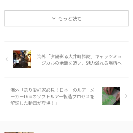
す。溶けた金属は砂型に注がれ、
ーカーであるNogami
のバドミントンラケット製造ま
プロペラの基盤部分が形成されま
Woodworking Co., Ltd.の職人技
で、各社の工程や技術を紹介して
す。 金属が冷えて固まった後、砂
をご紹介します。この動画では、
います。 注目すべきは、職人たち
もっと読む
型から鋳造物を取り出しま ...
タンバリンや他の打楽器の製造プ
の手仕事や精密な機械加工が、製
ロセスを見ることができます。
品の品質と美しさを生み出す過程
最初に、木製の縁がどのように加
です。 製品が完成す ...
工され、ジングルが取り付けられ
ているかが示されます。縁の切り
出し、穴あけ、ジングルの取り付
海外「夕陽彩る大井町探訪」キャッツミュ
けなど、細部にわたる丹念な作業
が行われています。 次に、皮革の
ージカルの余韻を追い、魅力溢れる場所へ
取り付けが行われます。ここで
は、牛革が使われ、職人が丁寧に
枠を伸ばしていく様子が映し出さ
れます。皮革の取り付けには熟練
海外「釣り愛好家必見！日本一のルアーメ
した技術が必要 ...
ーカーDuoのソフトルアー製造プロセスを
解説した動画が登場！」