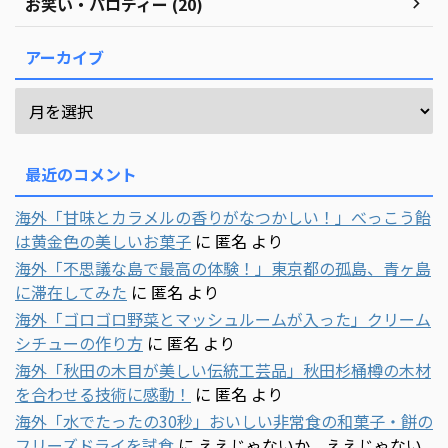
お笑い・パロディー (20)
アーカイブ
最近のコメント
海外「甘味とカラメルの香りがなつかしい！」べっこう飴
は黄金色の美しいお菓子
に
匿名
より
海外「不思議な島で最高の体験！」東京都の孤島、青ヶ島
に滞在してみた
に
匿名
より
海外「ゴロゴロ野菜とマッシュルームが入った」クリーム
シチューの作り方
に
匿名
より
海外「秋田の木目が美しい伝統工芸品」秋田杉桶樽の木材
を合わせる技術に感動！
に
匿名
より
海外「水でたったの30秒」おいしい非常食の和菓子・餅の
フリーズドライを試食
に
ええじゃないか ええじゃない