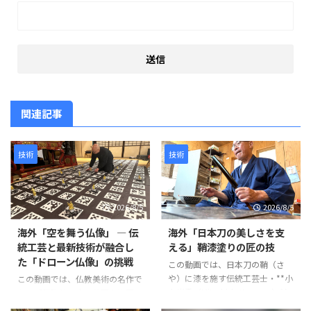
関連記事
技術
技術
2026/8/5
2026/8/5
海外「空を舞う仏像」 ― 伝
海外「日本刀の美しさを支
統工芸と最新技術が融合し
える」鞘漆塗りの匠の技
た「ドローン仏像」の挑戦
この動画では、日本刀の鞘（さ
や）に漆を施す伝統工芸士・**小
この動画では、仏教美術の名作で
山光秀（Mitsuhide Koyama）**
ある「阿弥陀二十五菩薩来迎図」
氏の仕事が紹介されています。日
を現代のテクノロジーで再現す