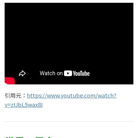
引用元：
https://www.youtube.com/watch?
v=zIJbL5wax8I