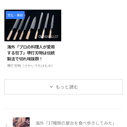
加工を施したものは、手触りがよ
h?v=qXe09V52muo 世界の反応
わのくに、現在の山形・秋田）で
き うちはもの）は、兵庫県三木
く丈夫で、信玄袋や巾着袋、ハン
いつも通り、日本の”ものつく
作られた日本刀の刀工のひとつ
市で作られる金工品のひとつで、
ドバックなど、山梨特産品として
り”はいちばんだね。 コメントが
で、その一派を月山流（がっさん
鍛造（たんぞう）などの技法を用
文化・美術
今でも様々な商品が作られていま
かっこいいね。普通に使って ...
りゅう）と呼ぶ。特に江戸時代か
いて作る打刃物の中でも三木は、
...
ら室町時代に、月山の銘を刻んだ
古くから日本の刃物の一大産地と
刀剣は実用性の高さと綾杉肌（あ
して知られています。 安土桃山
2020/12/17
やすぎはだ）の美しさの両面から
時代、三木城が秀吉により落城、
全国的に広まった。 しかしその
三木の町は壊滅状態になりまし
海外「プロの料理人が愛用
後、時の流れとともに一度は途絶
た。その後、秀吉が、町の復興を
する包丁」堺打刃物は伝統
えることとなる。幕末になると、
したところ、神社、仏閣、家屋の
製法で切れ味抜群！
一門の弥八郎貞吉（やはちろう
再建のため、大工職人が各地より
さだきち）は大阪に移住。以来、
集まり、その後、三木の大工道具
堺打刃物（さかいうちはもの）
月山家は関西を拠点に作刀（さく
の発展へとつながったのです。 今
は、大阪府堺市周辺で生産される
とう）活動を行う。 800年の伝統
でも多種多様な刃物が作られ、小
包丁や鋏（はさみ）などの刃物の
を受継ぐ月山は、現在、日本刀鍛
刀、のみ、カンナなどの日用品か
ことで、地金（軟らかい鉄）と刃
もっと読む
錬道場にて、当代・月山貞利（ ...
ら工具まで、その伝統技術・技法
金（鋼、はがね）の2種類の材料
...
を使って作ります。現在の料理包
丁は、丈夫さと切れ味の良さから
プロの料理人のほとんどが使用し
ています。 また堺打刃物は鍛
冶、刃付、柄づくりなど分業によ
海外「17種類の屋台を食べ歩きしてみた」
る、伝統的な製法によって生産さ