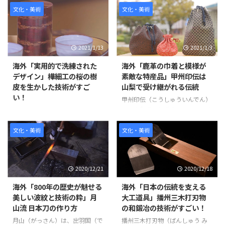
文化・美術
文化・美術
2021/1/13
2021/1/3
海外「実用的で洗練された
海外「鹿革の巾着と模様が
デザイン」樺細工の桜の樹
素敵な特産品」甲州印伝は
皮を生かした技術がすご
山梨で受け継がれる伝統
い！
甲州印伝（こうしゅういんでん）
は、山梨県甲州氏市で作られる鹿
樺細工(かばざいく)は、日本の木
革に漆で模様を付けたもので、印
工工芸品のひとつで、秋田県北
度（インド）より伝来した装飾品
部、仙北市で18世紀後半に下級
文化・美術
文化・美術
をのちに、国内で作られた際に印
武士の副業として始まった。 樺
度伝来を略して「印伝」と呼ばれ
細工は山桜の樹皮を利用し、木地
ています。 印伝は、袋物として
の表面に張ったり、積層状に貼重
2020/12/21
2020/12/18
江戸時代には各地で作られ、当時
ねた樹皮を彫刻したものを使う独
から庶民の間で親しまれていまし
特の技法を用いる。 山桜の樹皮
海外「800年の歴史が魅せる
海外「日本の伝統を支える
たが、今製法が伝わっているのは
特有の渋みは実用的で使いやす
美しい波紋と技術の粋」月
大工道具」播州三木打刃物
「甲州印伝」のみです。鹿皮に燻
い。 そんな「樺細工」の様子を
山流 日本刀の作り方
の和鍛冶の技術がすごい！
（ふすべ）、浸染（しんぜん）、
見てみましょう。 引用元：
捺染（なっせん）、漆置きなどの
https://www.youtube.com/watc
月山（がっさん）は、出羽国（で
播州三木打刃物（ばんしゅう み