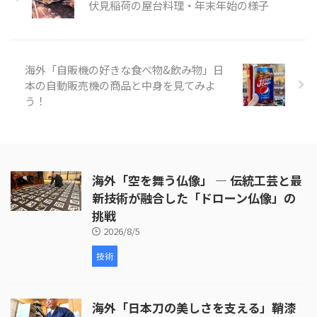
れています。 日本刀や鉄砲、後
伏見稲荷の屋台料理・年末年始の様子
のタバコ包丁の製造で品質の高さ
から江戸幕府の専売品となるタバ
コ包丁の製造などを通して発展し
ていきました。 そんな「堺打刃
海外「自販機の好きな食べ物&飲み物」日
物」の様子を見てみましょう。
本の自動販売機の商品と中身を見てみよ
引用 ...
う！
海外「空を舞う仏像」 ― 伝統工芸と最
新技術が融合した「ドローン仏像」の
挑戦
2026/8/5
技術
海外「日本刀の美しさを支える」鞘漆