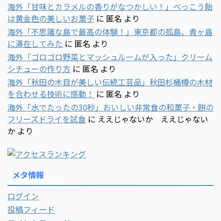
海外「甘味とカラメルの香りがなつかしい！」べっこう飴
は黄金色の美しいお菓子
に
匿名
より
海外「不思議な島で最高の体験！」東京都の孤島、青ヶ島
に滞在してみた
に
匿名
より
海外「ゴロゴロ野菜とマッシュルームが入った」クリーム
シチューの作り方
に
匿名
より
海外「秋田の木目が美しい伝統工芸品」秋田杉桶樽の木材
を合わせる技術に感動！
に
匿名
より
海外「水でたったの30秒」おいしい非常食の和菓子・餅の
フリーズドライを試食
に
ええじゃないか ええじゃない
か
より
メタ情報
ログイン
投稿フィード