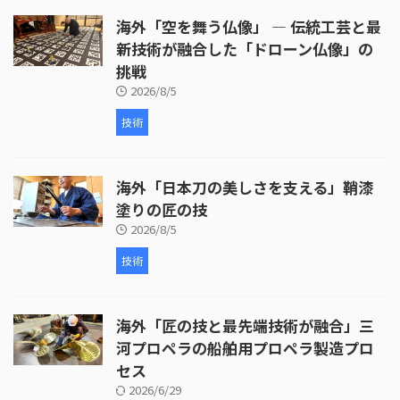
けなど、細部にわたる丹念な作業
海外「空を舞う仏像」 ― 伝統工芸と最
が行われています。 次に、皮革の
取り付けが行われます。ここで
新技術が融合した「ドローン仏像」の
は、牛革が使われ、職人が丁寧に
挑戦
枠を伸ばしていく様子が映し出さ
2026/8/5
れます。皮革の取り付けには熟練
した技術が必要 ...
技術
海外「日本刀の美しさを支える」鞘漆
塗りの匠の技
2026/8/5
技術
海外「匠の技と最先端技術が融合」三
河プロペラの船舶用プロペラ製造プロ
セス
2026/6/29