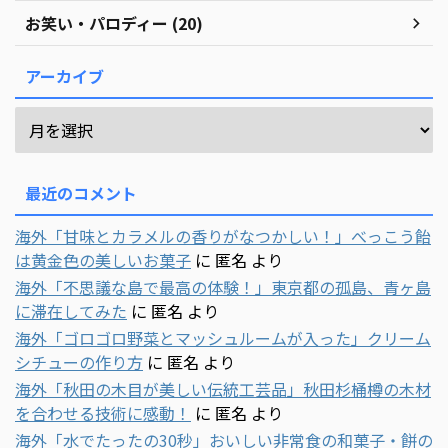
お笑い・パロディー (20)
アーカイブ
最近のコメント
海外「甘味とカラメルの香りがなつかしい！」べっこう飴
は黄金色の美しいお菓子
に
匿名
より
海外「不思議な島で最高の体験！」東京都の孤島、青ヶ島
に滞在してみた
に
匿名
より
海外「ゴロゴロ野菜とマッシュルームが入った」クリーム
シチューの作り方
に
匿名
より
海外「秋田の木目が美しい伝統工芸品」秋田杉桶樽の木材
を合わせる技術に感動！
に
匿名
より
海外「水でたったの30秒」おいしい非常食の和菓子・餅の