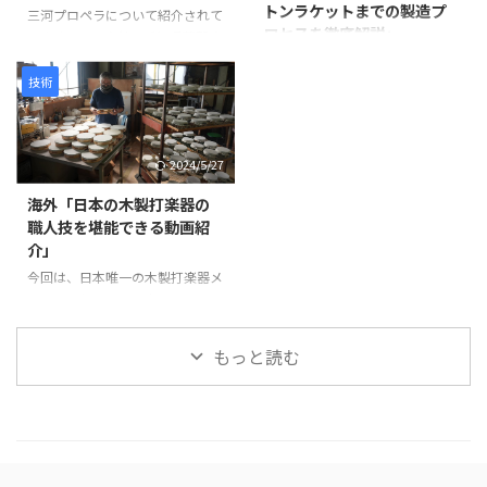
トンラケットまでの製造プ
米糊で貼り付けることで、割れや
ン・3Dプリントなどの現代技術
三河プロペラについて紹介されて
ロセスを徹底解説」
剥離を防ぎ、長期間使用できる強
が活用されています。 仏像制作
います。この会社は愛知県蒲郡市
度を確保します。 次に、砥の粉
の工程 まず、仏師による木彫り
に拠点を置き、1929年に設立さ
この動画は、日本の職人技が集結
（とのこ）と漆 ...
の原型制作から始まります。 仏
れて以来、90年以上にわたり船
した驚きの製造プロセスを紹介し
技術
師は木材から仏像を一体ずつ丁寧
舶用プロペラを製造しています。
ています。 岩井プレス株式会社
...
製造プロセスは以下のように進み
から始まり、金属プレス加工で印
ます。最初に砂型に砂を詰め、余
鑑を作る様子、星野楽器株式会社
2024/5/27
分なガスを抜いて準備します。そ
のTAMAドラム製造プロセス、パ
の後、砂型を反転させて次の工程
ナソニック サイクルテック株式
海外「日本の木製打楽器の
に備えます。 次に、インゴット
会社のオーダーメイドロードバイ
職人技を堪能できる動画紹
と呼ばれる金属塊を溶解炉に入れ
ク製造、アミタ エムシーエフ株
介」
て溶かします。溶解中には不純物
式会社のProcessXバッジ製造、そ
を除去し、温度を適切に管理しま
今回は、日本唯一の木製打楽器メ
してコンポジットテクノ株式会社
す。溶けた金属は砂型に注がれ、
ーカーであるNogami
のバドミントンラケット製造ま
プロペラの基盤部分が形成されま
Woodworking Co., Ltd.の職人技
で、各社の工程や技術を紹介して
す。 金属が冷えて固まった後、砂
をご紹介します。この動画では、
います。 注目すべきは、職人たち
もっと読む
型から鋳造物を取り出しま ...
タンバリンや他の打楽器の製造プ
の手仕事や精密な機械加工が、製
ロセスを見ることができます。
品の品質と美しさを生み出す過程
最初に、木製の縁がどのように加
です。 製品が完成す ...
工され、ジングルが取り付けられ
ているかが示されます。縁の切り
出し、穴あけ、ジングルの取り付