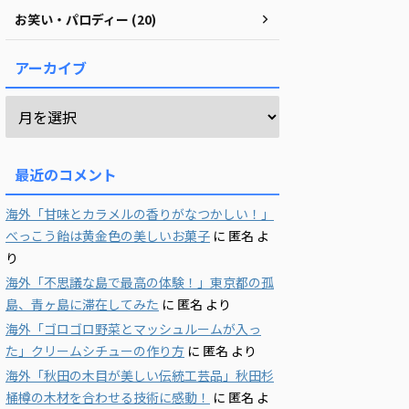
お笑い・パロディー (20)
アーカイブ
最近のコメント
海外「甘味とカラメルの香りがなつかしい！」
べっこう飴は黄金色の美しいお菓子
に
匿名
よ
り
海外「不思議な島で最高の体験！」東京都の孤
島、青ヶ島に滞在してみた
に
匿名
より
海外「ゴロゴロ野菜とマッシュルームが入っ
た」クリームシチューの作り方
に
匿名
より
海外「秋田の木目が美しい伝統工芸品」秋田杉
桶樽の木材を合わせる技術に感動！
に
匿名
よ