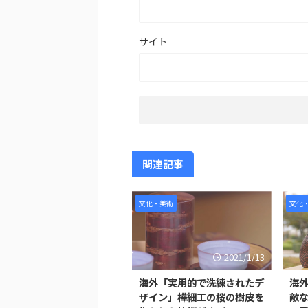
サイト
関連記事
文化・美術
文化
2021/1/13
海外「実用的で洗練されたデ
海
ザイン」樺細工の桜の樹皮を
敵