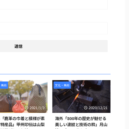
・美術
文化・美術
2021/1/3
2020/12/21
外「鹿革の巾着と模様が素
海外「800年の歴史が魅せる
な特産品」甲州印伝は山梨
美しい波紋と技術の粋」月山