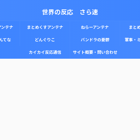
世界の反応 さら速
アンテナ
まとめくすアンテナ
ねらーアンテナ
まと
んてな
どんぐりこ
パンドラの憂鬱
軍事・
カイカイ反応通信
サイト概要・問い合わせ