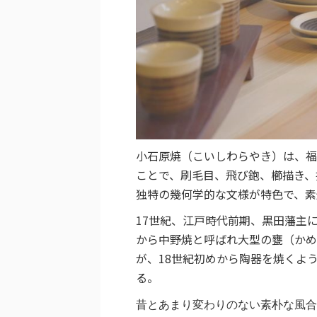
小石原焼（こいしわらやき）は、福
ことで、刷毛目、飛び鉋、櫛描き、
独特の幾何学的な文様が特色で、素
17世紀、江戸時代前期、黒田藩主
から中野焼と呼ばれ大型の甕（かめ
が、18世紀初めから陶器を焼くよ
る。
昔とあまり変わりのない素朴な風合