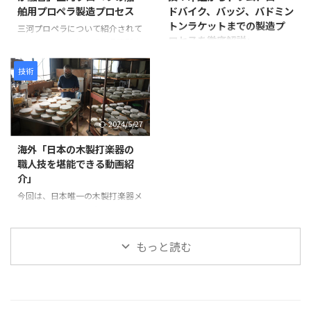
舶用プロペラ製造プロセス
ドバイク、バッジ、バドミン
目を補強します。継ぎ目に和紙を
た仏像彫刻の技術と、3Dスキャ
トンラケットまでの製造プ
米糊で貼り付けることで、割れや
ン・3Dプリントなどの現代技術
三河プロペラについて紹介されて
ロセスを徹底解説」
剥離を防ぎ、長期間使用できる強
が活用されています。 仏像制作
います。この会社は愛知県蒲郡市
度を確保します。 次に、砥の粉
の工程 まず、仏師による木彫り
に拠点を置き、1929年に設立さ
この動画は、日本の職人技が集結
（とのこ）と漆 ...
の原型制作から始まります。 仏
れて以来、90年以上にわたり船
した驚きの製造プロセスを紹介し
技術
師は木材から仏像を一体ずつ丁寧
舶用プロペラを製造しています。
ています。 岩井プレス株式会社
...
製造プロセスは以下のように進み
から始まり、金属プレス加工で印
ます。最初に砂型に砂を詰め、余
鑑を作る様子、星野楽器株式会社
2024/5/27
分なガスを抜いて準備します。そ
のTAMAドラム製造プロセス、パ
の後、砂型を反転させて次の工程
ナソニック サイクルテック株式
海外「日本の木製打楽器の
に備えます。 次に、インゴット
会社のオーダーメイドロードバイ
職人技を堪能できる動画紹
と呼ばれる金属塊を溶解炉に入れ
ク製造、アミタ エムシーエフ株
介」
て溶かします。溶解中には不純物
式会社のProcessXバッジ製造、そ
を除去し、温度を適切に管理しま
今回は、日本唯一の木製打楽器メ
してコンポジットテクノ株式会社
す。溶けた金属は砂型に注がれ、
ーカーであるNogami
のバドミントンラケット製造ま
プロペラの基盤部分が形成されま
Woodworking Co., Ltd.の職人技
で、各社の工程や技術を紹介して
す。 金属が冷えて固まった後、砂
をご紹介します。この動画では、
います。 注目すべきは、職人たち
もっと読む
型から鋳造物を取り出しま ...
タンバリンや他の打楽器の製造プ
の手仕事や精密な機械加工が、製
ロセスを見ることができます。
品の品質と美しさを生み出す過程
最初に、木製の縁がどのように加
です。 製品が完成す ...
工され、ジングルが取り付けられ
ているかが示されます。縁の切り