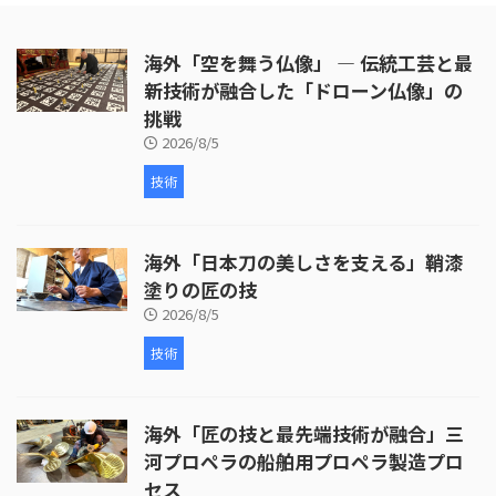
出し、穴あけ、ジングルの取り付
けなど、細部にわたる丹念な作業
海外「空を舞う仏像」 ― 伝統工芸と最
が行われています。 次に、皮革の
取り付けが行われます。ここで
新技術が融合した「ドローン仏像」の
は、牛革が使われ、職人が丁寧に
挑戦
枠を伸ばしていく様子が映し出さ
2026/8/5
れます。皮革の取り付けには熟練
した技術が必要 ...
技術
海外「日本刀の美しさを支える」鞘漆
塗りの匠の技
2026/8/5
技術
海外「匠の技と最先端技術が融合」三
河プロペラの船舶用プロペラ製造プロ
セス