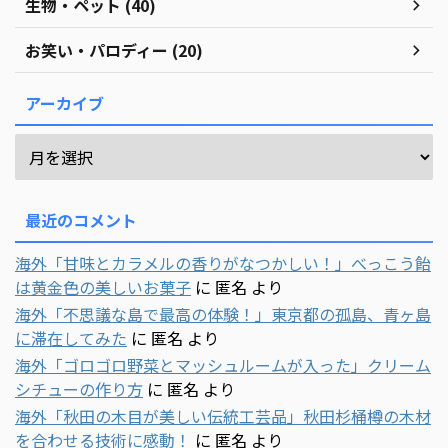
生物・ペット (40)
お笑い・パロディー (20)
アーカイブ
最近のコメント
海外「甘味とカラメルの香りがなつかしい！」べっこう飴
は黄金色の美しいお菓子
に
匿名
より
海外「不思議な島で最高の体験！」東京都の孤島、青ヶ島
に滞在してみた
に
匿名
より
海外「ゴロゴロ野菜とマッシュルームが入った」クリーム
シチューの作り方
に
匿名
より
海外「秋田の木目が美しい伝統工芸品」秋田杉桶樽の木材
を合わせる技術に感動！
に
匿名
より