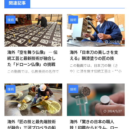
関連記事
技術
技術
2026/8/5
2026/8/5
海外「空を舞う仏像」 ― 伝
海外「日本刀の美しさを支
統工芸と最新技術が融合し
える」鞘漆塗りの匠の技
た「ドローン仏像」の挑戦
この動画では、日本刀の鞘（さ
や）に漆を施す伝統工芸士・**小
この動画では、仏教美術の名作で
山光秀（Mitsuhide Koyama）**
ある「阿弥陀二十五菩薩来迎図」
氏の仕事が紹介されています。日
を現代のテクノロジーで再現す
本刀の鞘は単なる収納具ではな
る、革新的なプロジェクトが紹介
技術
技術
く、刀身を守る重要な役割を担っ
されています。 阿弥陀如来と25
ています。熟練の職人が幾度も塗
体の菩薩が極楽浄土から人々を迎
装と研磨を繰り返し、美しさと耐
えに来る情景を、空中を舞うドロ
2026/6/29
2024/5/27
久性を兼ね備えた鞘を完成させて
ーン仏像によって表現するとい
いきます。 製造工程は以下のよ
う、伝統文化と最新技術を融合さ
海外「匠の技と最先端技術
海外「驚きの日本の職人
うに進みます。 まず、2枚の木材
せた試みです。 制作には、約
が融合」三河プロペラの船
技！印鑑からドラム、ロー
を貼り合わせて作られた鞘の継ぎ
1,500年にわたり受け継がれてき