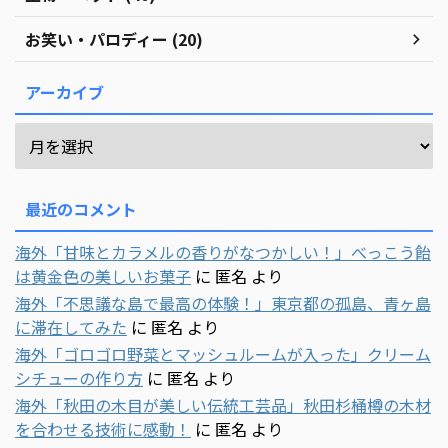
お笑い・パロディー (20)
アーカイブ
最近のコメント
海外「甘味とカラメルの香りがなつかしい！」べっこう飴
は黄金色の美しいお菓子
に
匿名
より
海外「不思議な島で最高の体験！」東京都の孤島、青ヶ島
に滞在してみた
に
匿名
より
海外「ゴロゴロ野菜とマッシュルームが入った」クリーム
シチューの作り方
に
匿名
より
海外「秋田の木目が美しい伝統工芸品」秋田杉桶樽の木材
を合わせる技術に感動！
に
匿名
より