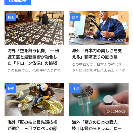
技術
技術
2026/8/5
2026/8/5
海外「空を舞う仏像」 ― 伝
海外「日本刀の美しさを支
統工芸と最新技術が融合し
える」鞘漆塗りの匠の技
た「ドローン仏像」の挑戦
この動画では、日本刀の鞘（さ
や）に漆を施す伝統工芸士・**小
この動画では、仏教美術の名作で
山光秀（Mitsuhide Koyama）**
ある「阿弥陀二十五菩薩来迎図」
氏の仕事が紹介されています。日
を現代のテクノロジーで再現す
本刀の鞘は単なる収納具ではな
る、革新的なプロジェクトが紹介
技術
技術
く、刀身を守る重要な役割を担っ
されています。 阿弥陀如来と25
ています。熟練の職人が幾度も塗
体の菩薩が極楽浄土から人々を迎
装と研磨を繰り返し、美しさと耐
えに来る情景を、空中を舞うドロ
2026/6/29
2024/5/27
久性を兼ね備えた鞘を完成させて
ーン仏像によって表現するとい
いきます。 製造工程は以下のよ
う、伝統文化と最新技術を融合さ
海外「匠の技と最先端技術
海外「驚きの日本の職人
うに進みます。 まず、2枚の木材
せた試みです。 制作には、約
が融合」三河プロペラの船
技！印鑑からドラム、ロー
を貼り合わせて作られた鞘の継ぎ
1,500年にわたり受け継がれてき