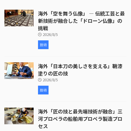
出し、穴あけ、ジングルの取り付
けなど、細部にわたる丹念な作業
海外「空を舞う仏像」 ― 伝統工芸と最
が行われています。 次に、皮革の
取り付けが行われます。ここで
新技術が融合した「ドローン仏像」の
は、牛革が使われ、職人が丁寧に
挑戦
枠を伸ばしていく様子が映し出さ
2026/8/5
れます。皮革の取り付けには熟練
した技術が必要 ...
技術
海外「日本刀の美しさを支える」鞘漆
塗りの匠の技
2026/8/5
技術
海外「匠の技と最先端技術が融合」三
河プロペラの船舶用プロペラ製造プロ
セス