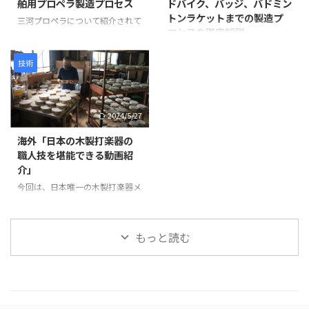
舶用プロペラ製造プロセス
ドバイク、バッジ、バドミン
目を補強します。継ぎ目に和紙を
た仏像彫刻の技術と、3Dスキャ
トンラケットまでの製造プ
米糊で貼り付けることで、割れや
ン・3Dプリントなどの現代技術
三河プロペラについて紹介されて
ロセスを徹底解説」
剥離を防ぎ、長期間使用できる強
が活用されています。 仏像制作
います。この会社は愛知県蒲郡市
度を確保します。 次に、砥の粉
の工程 まず、仏師による木彫り
に拠点を置き、1929年に設立さ
この動画は、日本の職人技が集結
（とのこ）と漆 ...
の原型制作から始まります。 仏
れて以来、90年以上にわたり船
した驚きの製造プロセスを紹介し
技術
師は木材から仏像を一体ずつ丁寧
舶用プロペラを製造しています。
ています。 岩井プレス株式会社
...
製造プロセスは以下のように進み
から始まり、金属プレス加工で印
ます。最初に砂型に砂を詰め、余
鑑を作る様子、星野楽器株式会社
2024/5/27
分なガスを抜いて準備します。そ
のTAMAドラム製造プロセス、パ
の後、砂型を反転させて次の工程
ナソニック サイクルテック株式
海外「日本の木製打楽器の
に備えます。 次に、インゴット
会社のオーダーメイドロードバイ
職人技を堪能できる動画紹
と呼ばれる金属塊を溶解炉に入れ
ク製造、アミタ エムシーエフ株
介」
て溶かします。溶解中には不純物
式会社のProcessXバッジ製造、そ
を除去し、温度を適切に管理しま
今回は、日本唯一の木製打楽器メ
してコンポジットテクノ株式会社
す。溶けた金属は砂型に注がれ、
ーカーであるNogami
のバドミントンラケット製造ま
プロペラの基盤部分が形成されま
Woodworking Co., Ltd.の職人技
で、各社の工程や技術を紹介して
す。 金属が冷えて固まった後、砂
をご紹介します。この動画では、
います。 注目すべきは、職人たち
もっと読む
型から鋳造物を取り出しま ...
タンバリンや他の打楽器の製造プ
の手仕事や精密な機械加工が、製
ロセスを見ることができます。
品の品質と美しさを生み出す過程
最初に、木製の縁がどのように加
です。 製品が完成す ...
工され、ジングルが取り付けられ
ているかが示されます。縁の切り