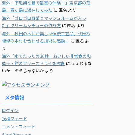
海外「不思議な島で最高の体験！」東京都の孤
島、青ヶ島に滞在してみた
に
匿名
より
海外「ゴロゴロ野菜とマッシュルームが入っ
た」クリームシチューの作り方
に
匿名
より
海外「秋田の木目が美しい伝統工芸品」秋田杉
桶樽の木材を合わせる技術に感動！
に
匿名
よ
り
海外「水でたったの30秒」おいしい非常食の和
菓子・餅のフリーズドライを試食
に
ええじゃな
いか ええじゃないか
より
メタ情報
ログイン
投稿フィード
コメントフィード
WordPress.org