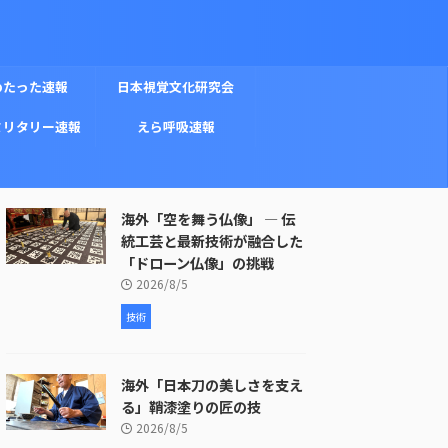
めたった速報
日本視覚文化研究会
ミリタリー速報
えら呼吸速報
海外「空を舞う仏像」 ― 伝
統工芸と最新技術が融合した
「ドローン仏像」の挑戦
2026/8/5
技術
海外「日本刀の美しさを支え
る」鞘漆塗りの匠の技
2026/8/5