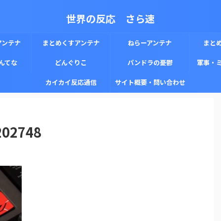
世界の反応 さら速
アンテナ
まとめくすアンテナ
ねらーアンテナ
まと
んてな
どんぐりこ
パンドラの憂鬱
軍事・
カイカイ反応通信
サイト概要・問い合わせ
202748