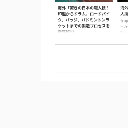
みま
試みです。 制作には、約1,500年
海外「驚きの日本の職人技！
海
合わ
にわたり受け継がれてきた仏像彫
印鑑からドラム、ロードバイ
人
強し
刻の技術と、3Dスキャン・3Dプ
ク、バッジ、バドミントンラ
今回
貼り
リントなどの現代技術が活用され
ケットまでの製造プロセスを
ーカ
防ぎ
ています。 仏像制作の工程 ま
徹底解説」
Woo
保し
ず、仏師による木彫りの原型制作
をご
この動画は、日本の職人技が集結
こ）と
から始まります。 仏師は木材から
タン
した驚きの製造プロセスを紹介し
仏像を一体ずつ丁寧 ...
ロセ
ています。 岩井プレス株式会社か
初に
ら始まり、金属プレス加工で印鑑
され
を作る様子、星野楽器株式会社の
いる
TAMAドラム製造プロセス、パナ
し、
ソニック サイクルテック株式会
など
社のオーダーメイドロードバイク
行わ
製造、アミタ エムシーエフ株式
り付
会社のProcessXバッジ製造、そし
牛革
てコンポジットテクノ株式会社の
伸ば
バドミントンラケット製造まで、
す。
各社の工程や技術を紹介していま
技術が
す。 注目すべきは、職人たちの手
仕事や精密な機械加工が、製品の
品質と美しさを生み出す過程で