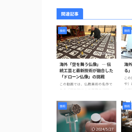
関連記事
技術
技術
2026/8/5
海外「空を舞う仏像」 ― 伝
海
統工芸と最新技術が融合した
る
「ドローン仏像」の挑戦
この
や）
この動画では、仏教美術の名作で
山光秀
ある「阿弥陀二十五菩薩来迎図」
の仕
を現代のテクノロジーで再現す
刀の
る、革新的なプロジェクトが紹介
技術
技術
刀身
されています。 阿弥陀如来と25体
ます
の菩薩が極楽浄土から人々を迎え
研磨
に来る情景を、空中を舞うドロー
を兼
ン仏像によって表現するという、
2024/5/27
ます
伝統文化と最新技術を融合させた