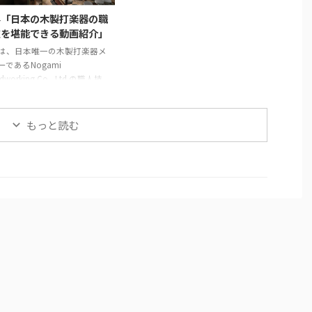
す。 まず、2枚の木材を貼り
備えます。 次に、インゴットと呼
外「日本の木製打楽器の職
せて作られた鞘の継ぎ目を補
ばれる金属塊を溶解炉に入れて溶
技を堪能できる動画紹介」
ます。継ぎ目に和紙を米糊で
かします。溶解中には不純物を除
は、日本唯一の木製打楽器メ
付けることで、割れや剥離を
去し、温度を適切に管理します。
ーであるNogami
、長期間使用できる強度を確
溶けた金属は砂型に注がれ、プロ
dworking Co., Ltd.の職人技
ます。 次に、砥の粉（との
ペラの基盤部分が形成されます。
紹介します。この動画では、
漆 ...
金属が冷えて固まった後、砂型か
バリンや他の打楽器の製造プ
ら鋳造物を取り出しま ...
スを見ることができます。 最
もっと読む
、木製の縁がどのように加工
、ジングルが取り付けられて
かが示されます。縁の切り出
穴あけ、ジングルの取り付け
、細部にわたる丹念な作業が
れています。 次に、皮革の取
けが行われます。ここでは、
が使われ、職人が丁寧に枠を
していく様子が映し出されま
皮革の取り付けには熟練した
必要 ...