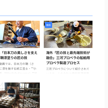
技術
2026/8/5
2026/6/29
外「日本刀の美しさを支え
海外「匠の技と最先端技術が
」鞘漆塗りの匠の技
融合」三河プロペラの船舶用
プロペラ製造プロセス
動画では、日本刀の鞘（さ
に漆を施す伝統工芸士・**小
三河プロペラについて紹介されて
（Mitsuhide Koyama）**氏
います。この会社は愛知県蒲郡市
事が紹介されています。日本
に拠点を置き、1929年に設立され
鞘は単なる収納具ではなく、
て以来、90年以上にわたり船舶用
を守る重要な役割を担ってい
プロペラを製造しています。 製造
。熟練の職人が幾度も塗装と
プロセスは以下のように進みま
を繰り返し、美しさと耐久性
す。最初に砂型に砂を詰め、余分
ね備えた鞘を完成させていき
なガスを抜いて準備します。その
2024/5/27
。 製造工程は以下のように進
後、砂型を反転させて次の工程に